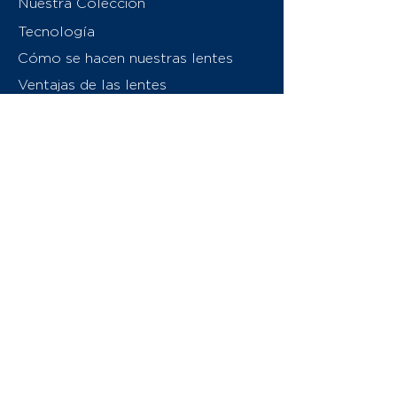
Nuestra Colección
Tecnología
Cómo se hacen nuestras lentes
Ventajas de las lentes
Sobre nosotros
Contáctenos
Swiss Eyewear Group
INVU Italia
© 2026 Swiss Eyewear Group
(International) AG
Política de privacidad
Términos y condiciones