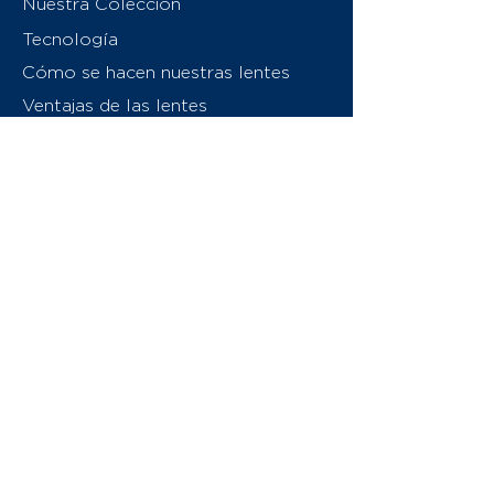
Nuestra Colección
Tecnología
Cómo se hacen nuestras lentes
Ventajas de las lentes
Sobre nosotros
Contáctenos
Swiss Eyewear Group
INVU Italia
© 2026 Swiss Eyewear Group
(International) AG
Política de privacidad
Términos y condiciones