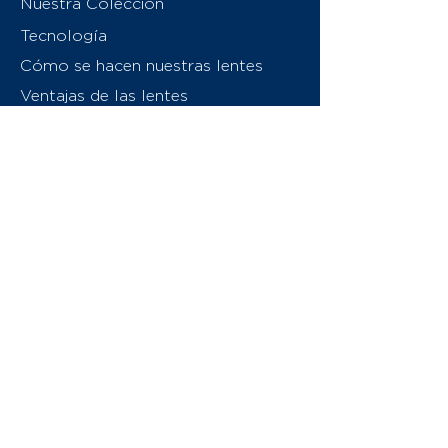
Nuestra Colección
Tecnología
Cómo se hacen nuestras lentes
Ventajas de las lentes
Sobre nosotros
Contáctenos
Swiss Eyewear Group
INVU Italia
© 2026 Swiss Eyewear Group
(International) AG
Política de privacidad
Términos y condiciones