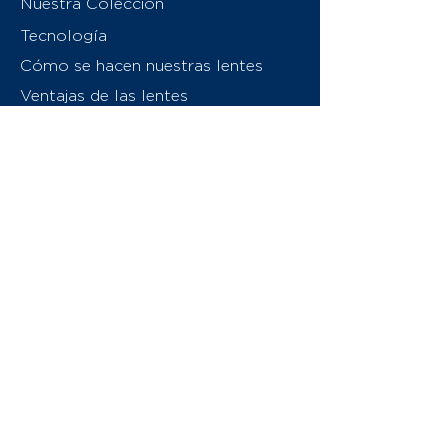
Nuestra Colección
Tecnología
Cómo se hacen nuestras lentes
Ventajas de las lentes
Sobre nosotros
Contáctenos
Swiss Eyewear Group
INVU Italia
© 2026 Swiss Eyewear Group
(International) AG
Política de privacidad
Términos y condiciones