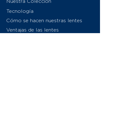
Nuestra Colección
Tecnología
Cómo se hacen nuestras lentes
Ventajas de las lentes
Sobre nosotros
Contáctenos
Swiss Eyewear Group
INVU Italia
© 2026 Swiss Eyewear Group
(International) AG
Política de privacidad
Términos y condiciones