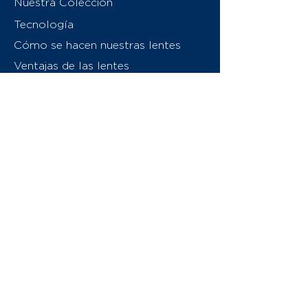
Nuestra Colección
Tecnología
Cómo se hacen nuestras lentes
Ventajas de las lentes
Sobre nosotros
Contáctenos
Swiss Eyewear Group
INVU Italia
© 2026 Swiss Eyewear Group
(International) AG
Política de privacidad
Términos y condiciones