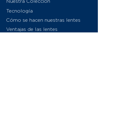
Nuestra Colección
Tecnología
Cómo se hacen nuestras lentes
Ventajas de las lentes
Sobre nosotros
Contáctenos
Swiss Eyewear Group
INVU Italia
© 2026 Swiss Eyewear Group
(International) AG
Política de privacidad
Términos y condiciones