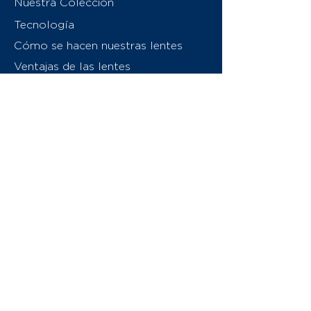
Nuestra Colección
Tecnología
Cómo se hacen nuestras lentes
Ventajas de las lentes
Sobre nosotros
Contáctenos
Swiss Eyewear Group
INVU Italia
© 2026 Swiss Eyewear Group
(International) AG
Política de privacidad
Términos y condiciones