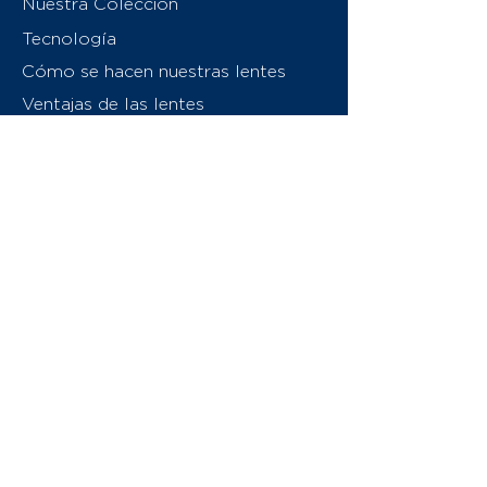
Nuestra Colección
Tecnología
Cómo se hacen nuestras lentes
Ventajas de las lentes
Sobre nosotros
Contáctenos
Swiss Eyewear Group
INVU Italia
© 2026 Swiss Eyewear Group
(International) AG
Política de privacidad
Términos y condiciones