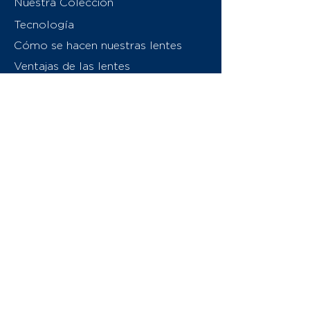
Nuestra Colección
Tecnología
Cómo se hacen nuestras lentes
Ventajas de las lentes
Sobre nosotros
Contáctenos
Swiss Eyewear Group
INVU Italia
© 2026 Swiss Eyewear Group
(International) AG
Política de privacidad
Términos y condiciones