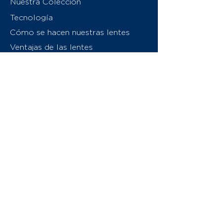
Nuestra Colección
Tecnología
Cómo se hacen nuestras lentes
Ventajas de las lentes
Sobre nosotros
Contáctenos
Swiss Eyewear Group
INVU Italia
© 2026 Swiss Eyewear Group
(International) AG
Política de privacidad
Términos y condiciones