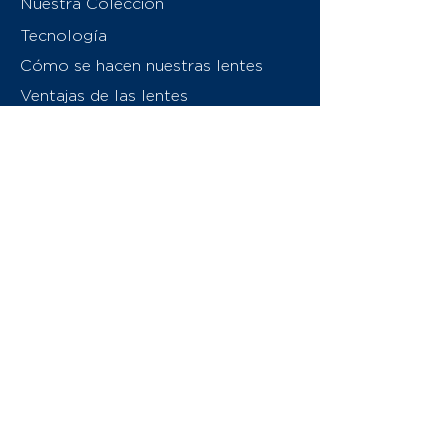
Nuestra Colección
Tecnología
Cómo se hacen nuestras lentes
Ventajas de las lentes
Sobre nosotros
Contáctenos
Swiss Eyewear Group
INVU Italia
© 2026 Swiss Eyewear Group
(International) AG
Política de privacidad
Términos y condiciones