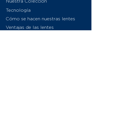
Nuestra Colección
Tecnología
Cómo se hacen nuestras lentes
Ventajas de las lentes
Sobre nosotros
Contáctenos
Swiss Eyewear Group
INVU Italia
© 2026 Swiss Eyewear Group
(International) AG
Política de privacidad
Términos y condiciones